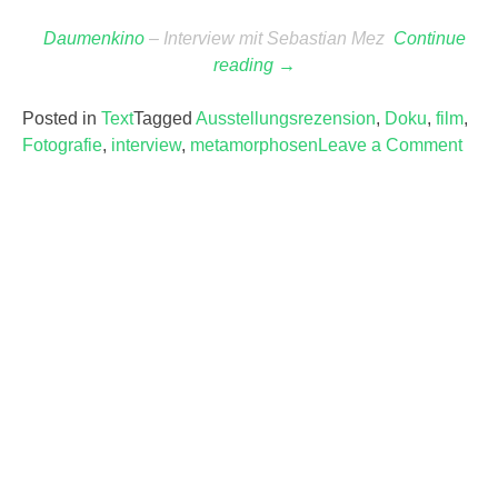
Daumenkino
– Interview mit Sebastian Mez
Continue
reading
“Der
→
präsente
Posted in
Text
Tagged
Ausstellungsrezension
Augenblick”
,
Doku
,
film
,
Fotografie
,
interview
,
metamorphosen
Leave a Comment
on
Der
präs
Auge