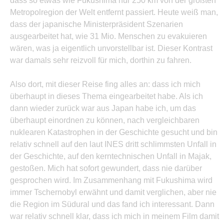
dass so etwas wie Fukushima nur 250 km von der größten
Metropolregion der Welt entfernt passiert. Heute weiß man,
dass der japanische Ministerpräsident Szenarien
ausgearbeitet hat, wie 31 Mio. Menschen zu evakuieren
wären, was ja eigentlich unvorstellbar ist. Dieser Kontrast
war damals sehr reizvoll für mich, dorthin zu fahren.
Also dort, mit dieser Reise fing alles an: dass ich mich
überhaupt in dieses Thema eingearbeitet habe. Als ich
dann wieder zurück war aus Japan habe ich, um das
überhaupt einordnen zu können, nach vergleichbaren
nuklearen Katastrophen in der Geschichte gesucht und bin
relativ schnell auf den laut INES dritt schlimmsten Unfall in
der Geschichte, auf den kerntechnischen Unfall in Majak,
gestoßen. Mich hat sofort gewundert, dass nie darüber
gesprochen wird. Im Zusammenhang mit Fukushima wird
immer Tschernobyl erwähnt und damit verglichen, aber nie
die Region im Südural und das fand ich interessant. Dann
war relativ schnell klar, dass ich mich in meinem Film damit