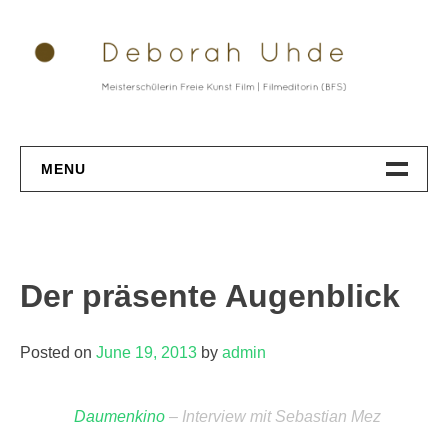
Skip
to
content
MENU
Datenschutz
Der präsente Augenblick
Posted on
June 19, 2013
by
admin
Daumenkino
– Interview mit Sebastian Mez